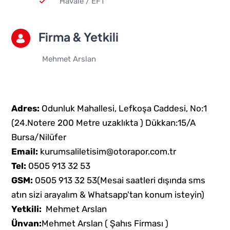
Havale / EFT
Firma & Yetkili
Mehmet Arslan
Adres:
Odunluk Mahallesi, Lefkoşa Caddesi, No:1
(24.Notere 200 Metre uzaklıkta ) Dükkan:15/A
Bursa/Nilüfer
Email:
kurumsaliletisim@otorapor.com.tr
Tel:
0505 913 32 53
GSM:
0505 913 32 53
(Mesai saatleri dışında sms
atın sizi arayalım & Whatsapp'tan konum isteyin)
Yetkili:
Mehmet Arslan
Ünvan:
Mehmet Arslan ( Şahıs Firması )